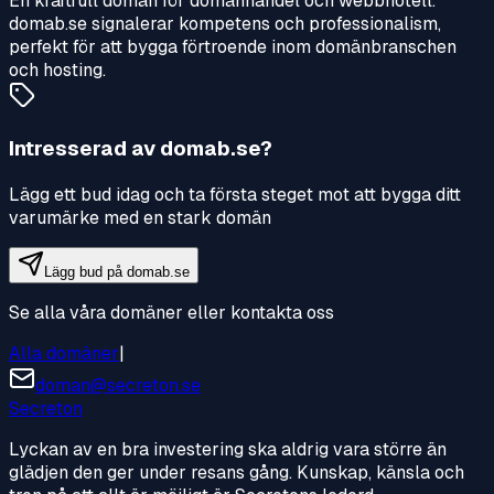
En kraftfull domän för domänhandel och webbhotell.
domab.se signalerar kompetens och professionalism,
perfekt för att bygga förtroende inom domänbranschen
och hosting.
Intresserad av
domab.se
?
Lägg ett bud idag och ta första steget mot att bygga ditt
varumärke med en stark domän
Lägg bud på
domab.se
Se alla våra domäner eller kontakta oss
Alla domäner
|
doman@secreton.se
Secreton
Lyckan av en bra investering ska aldrig vara större än
glädjen den ger under resans gång. Kunskap, känsla och