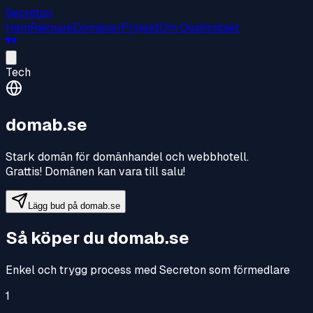
Secreton
Hem
Räknare
Domäner
Projekt
Om Oss
Kontakt
Tech
domab.se
Stark domän för domänhandel och webbhotell
.
Grattis! Domänen kan vara till salu!
Lägg bud på
domab.se
Så köper du
domab.se
Enkel och trygg process med Secreton som förmedlare
1