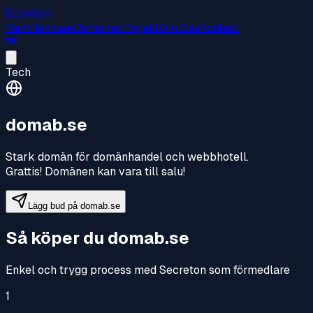
Secreton
Hem
Räknare
Domäner
Projekt
Om Oss
Kontakt
Tech
domab.se
Stark domän för domänhandel och webbhotell
.
Grattis! Domänen kan vara till salu!
Lägg bud på
domab.se
Så köper du
domab.se
Enkel och trygg process med Secreton som förmedlare
1