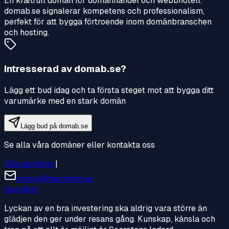
En kraftfull domän för domänhandel och webbhotell.
domab.se signalerar kompetens och professionalism,
perfekt för att bygga förtroende inom domänbranschen
och hosting.
Intresserad av
domab.se
?
Lägg ett bud idag och ta första steget mot att bygga ditt
varumärke med en stark domän
Lägg bud på
domab.se
Se alla våra domäner eller kontakta oss
Alla domäner
|
doman@secreton.se
Secreton
Lyckan av en bra investering ska aldrig vara större än
glädjen den ger under resans gång. Kunskap, känsla och